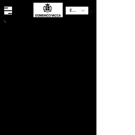
EUR (€)