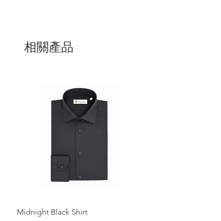
相關產品
Midnight Black Shirt
Royal Blue Dress Shirt