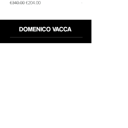
一般價格
促銷價格
一般價格
€340.00
€204.00
€340.00
店铺
退货政策
关于
隐私政策
媒体
条款和条件
接触
FLAGSHIP STORES:
ROMA: Via della Croce 5
(Piazza di Spagna)
(+39)
0686876881
BARI: Via Calefati 61/D
(Via Sparano)