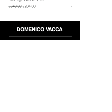
一般價格
促銷價格
一般價格
€340.00
€204.00
€340.00
店铺
退货政策
关于
隐私政策
媒体
条款和条件
接触
FLAGSHIP STORES:
ROMA: Via della Croce 5
(Piazza di Spagna)
(+39)
0686876881
BARI: Via Calefati 61/D
(Via Sparano)