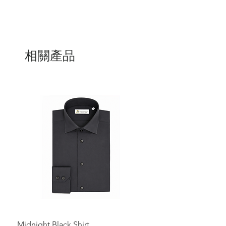
相關產品
Midnight Black Shirt
Royal Blue Dress Shirt