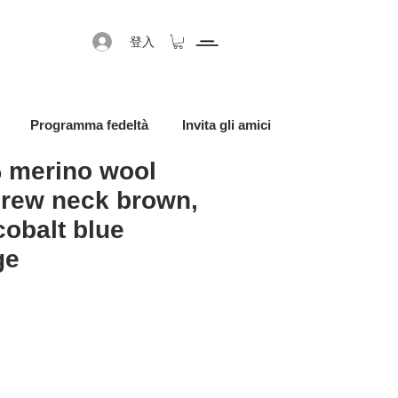
登入
Programma fedeltà
Invita gli amici
 merino wool
crew neck brown,
cobalt blue
ge
促銷價格