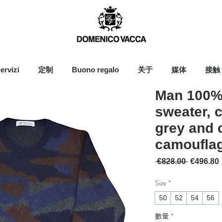
ervizi
定制
Buono regalo
关于
媒体
接触
Man 100%
sweater, 
grey and 
camoufla
一般價格
 €828.00 
€496.80
Size
*
50
52
54
56
數量
*