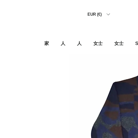
EUR (€)
家
人
人
女士
女士
S