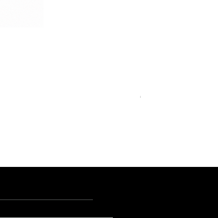
Royal Blue Dress Shirt
一般價格
促銷價格
€340.00
€204.00
15
15½
15¾
+5