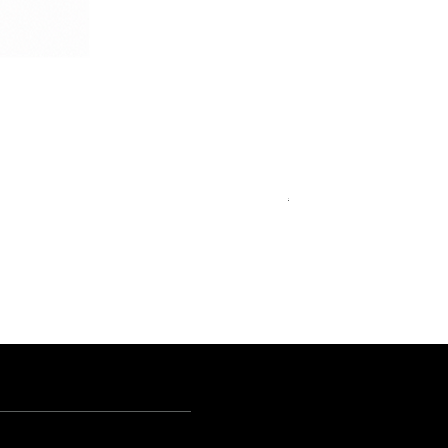
Royal Blue Dress Shirt
一般價格
促銷價格
€340.00
€204.00
15
15½
15¾
+5