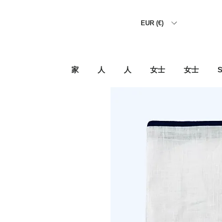
EUR (€)
家
人
人
女士
女士
S