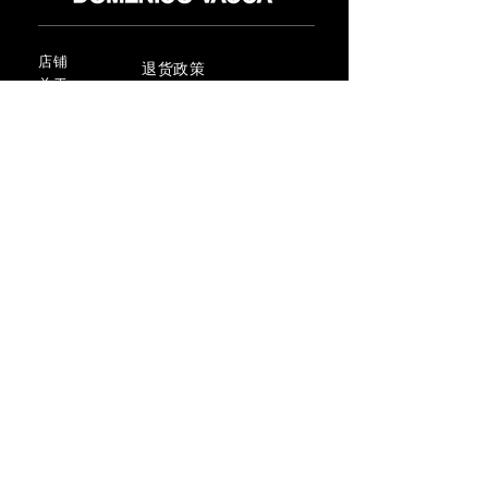
店铺
退货政策
关于
隐私政策
媒体
条款和条件
接触
FLAGSHIP STORES:
ROMA: Via della Croce 5
(Piazza di Spagna)
(+39)
0686876881
BARI: Via Calefati 61/D
(Via Sparano)
(+39)
0809641236
info@domenicovacca.com