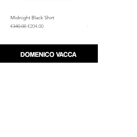
Midnight Black Shirt
Royal Blue Dress Shirt
一般價格
促銷價格
一般價格
€340.00
€204.00
€340.00
店铺
退货政策
关于
隐私政策
媒体
条款和条件
接触
FLAGSHIP STORES:
ROMA: Via della Croce 5
(Piazza di Spagna)
(+39)
0686876881