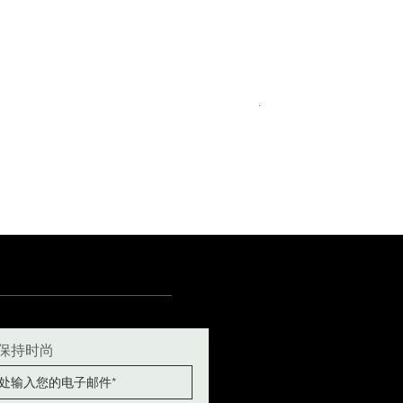
Royal Blue Dress Shirt
一般價格
促銷價格
€340.00
€204.00
15
15½
15¾
+5
保持时尚