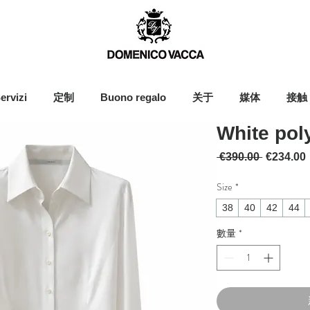
ervizi
定制
Buono regalo
关于
媒体
接触
White poly
一般價格
 €390.00 
€234.00
Size
*
38
40
42
44
數量
*